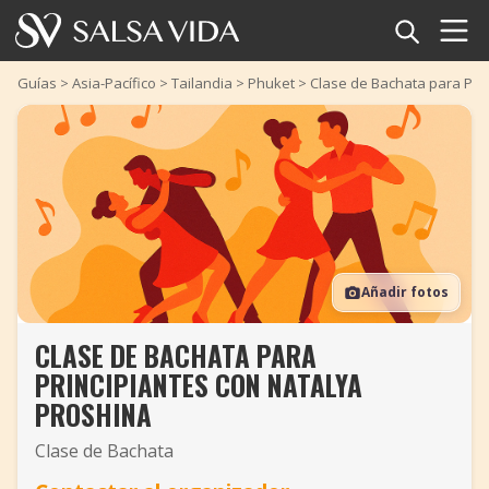
Inicio
Guías
>
Asia-Pacífico
>
Tailandia
>
Phuket
>
Clase de Bachata para Prin
Eventos
Noticias
Artículos
Añadir fotos
Videos
CLASE DE BACHATA PARA
Glosario
PRINCIPIANTES CON NATALYA
Tienda
PROSHINA
Clase de Bachata
TuneTempo