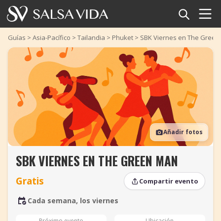
Inicio
Guías
>
Asia-Pacífico
>
Tailandia
>
Phuket
>
SBK Viernes en The Green
Eventos
Noticias
Artículos
Añadir fotos
Videos
SBK VIERNES EN THE GREEN MAN
Glosario
Gratis
Compartir evento
Tienda
Cada semana, los viernes
TuneTempo
Próximo evento
Ubicación