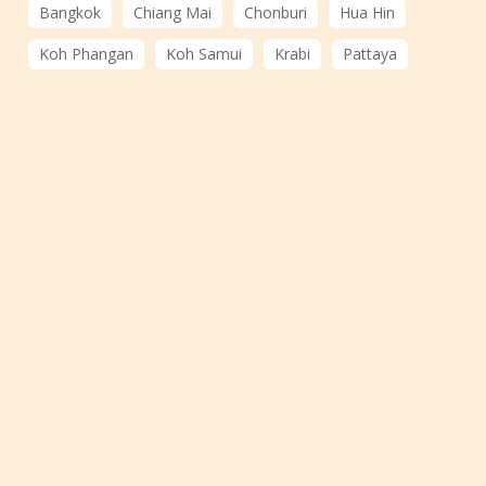
Bangkok
Chiang Mai
Chonburi
Hua Hin
Koh Phangan
Koh Samui
Krabi
Pattaya