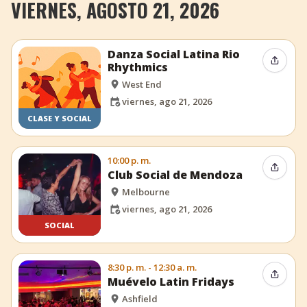
VIERNES, AGOSTO 21, 2026
Danza Social Latina Rio
Compar
Rhythmics
West End
viernes, ago 21, 2026
CLASE Y SOCIAL
10:00 p. m.
Compar
Club Social de Mendoza
Melbourne
viernes, ago 21, 2026
SOCIAL
8:30 p. m. - 12:30 a. m.
Compar
Muévelo Latin Fridays
Ashfield