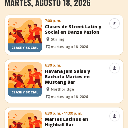
MARTES, AGOSTO 18, 2026
7:00 p. m.
Compar
Clases de Street Latin y
Social en Danza Pasion
Stirling
martes, ago 18, 2026
CLASE Y SOCIAL
6:30 p. m.
Compar
Havana Jam Salsa y
Bachata Martes en
Mustang Bar
Northbridge
CLASE Y SOCIAL
martes, ago 18, 2026
6:30 p. m. - 11:00 p. m.
Compar
Martes Latinos en
Highball Bar