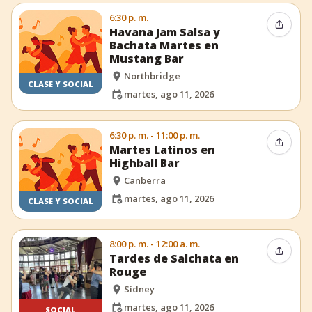
6:30 p. m.
Compar
Havana Jam Salsa y
Bachata Martes en
Mustang Bar
Northbridge
CLASE Y SOCIAL
martes, ago 11, 2026
6:30 p. m. - 11:00 p. m.
Compar
Martes Latinos en
Highball Bar
Canberra
martes, ago 11, 2026
CLASE Y SOCIAL
8:00 p. m. - 12:00 a. m.
Compar
Tardes de Salchata en
Rouge
Sídney
martes, ago 11, 2026
SOCIAL