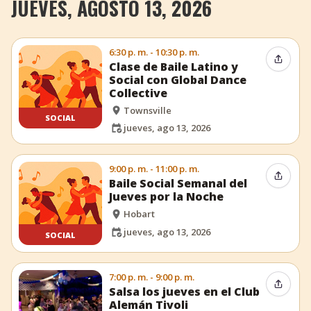
JUEVES, AGOSTO 13, 2026
6:30 p. m. - 10:30 p. m.
Compar
Clase de Baile Latino y
Social con Global Dance
Collective
Townsville
SOCIAL
jueves, ago 13, 2026
9:00 p. m. - 11:00 p. m.
Compar
Baile Social Semanal del
Jueves por la Noche
Hobart
jueves, ago 13, 2026
SOCIAL
7:00 p. m. - 9:00 p. m.
Compar
Salsa los jueves en el Club
Alemán Tivoli