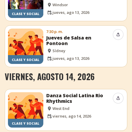
Windsor
jueves, ago 13, 2026
CLASE Y SOCIAL
7:30 p. m.
Compar
Jueves de Salsa en
Pontoon
Sídney
jueves, ago 13, 2026
CLASE Y SOCIAL
VIERNES, AGOSTO 14, 2026
Danza Social Latina Rio
Compar
Rhythmics
West End
viernes, ago 14, 2026
CLASE Y SOCIAL