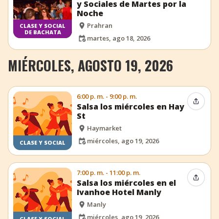
y Sociales de Martes por la
Noche
Prahran
CLASE Y SOCIAL
DE BACHATA
martes, ago 18, 2026
MIÉRCOLES, AGOSTO 19, 2026
6:00 p. m. - 9:00 p. m.
Compar
Salsa los miércoles en Hay
St
Haymarket
miércoles, ago 19, 2026
CLASE Y SOCIAL
7:00 p. m. - 11:00 p. m.
Compar
Salsa los miércoles en el
Ivanhoe Hotel Manly
Manly
miércoles, ago 19, 2026
CLASE Y SOCIAL