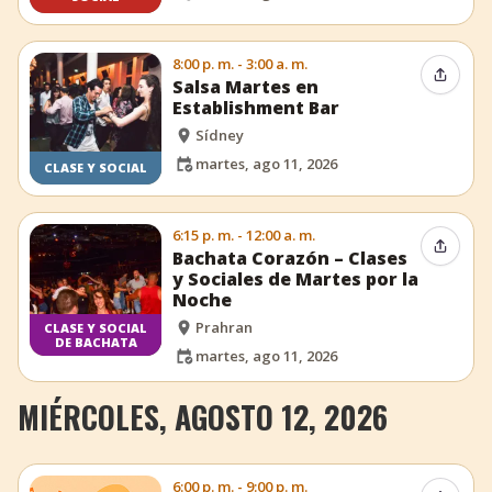
8:00 p. m. - 3:00 a. m.
Compar
Salsa Martes en
Establishment Bar
Sídney
martes, ago 11, 2026
CLASE Y SOCIAL
6:15 p. m. - 12:00 a. m.
Compar
Bachata Corazón – Clases
y Sociales de Martes por la
Noche
Prahran
CLASE Y SOCIAL
DE BACHATA
martes, ago 11, 2026
MIÉRCOLES, AGOSTO 12, 2026
6:00 p. m. - 9:00 p. m.