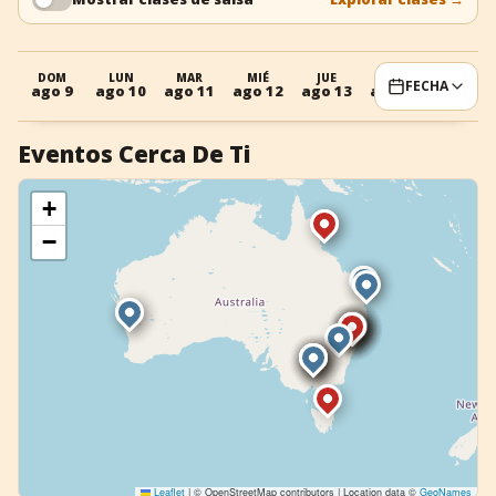
+
Añadir evento
DOM
LUN
MAR
MIÉ
JUE
VIE
SÁB
FECHA
ago 9
ago 10
ago 11
ago 12
ago 13
ago 14
ago 15
Eventos Cerca De Ti
+
−
Leaflet
|
© OpenStreetMap contributors | Location data ©
GeoNames