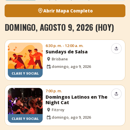
Abrir Mapa Completo
DOMINGO, AGOSTO 9, 2026 (HOY)
6:30 p. m. - 12:00 a. m.
Compar
Sundays de Salsa
Brisbane
domingo, ago 9, 2026
CLASE Y SOCIAL
7:00 p. m.
Compar
Domingos Latinos en The
Night Cat
Fitzroy
domingo, ago 9, 2026
CLASE Y SOCIAL