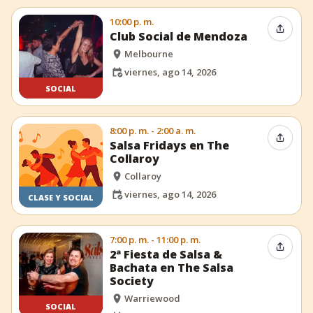
10:00 p. m.
Compar
Club Social de Mendoza
Melbourne
viernes, ago 14, 2026
SOCIAL
8:00 p. m. - 2:00 a. m.
Compar
Salsa Fridays en The
Collaroy
Collaroy
viernes, ago 14, 2026
CLASE Y SOCIAL
7:00 p. m. - 11:00 p. m.
Compar
2ª Fiesta de Salsa &
Bachata en The Salsa
Society
Warriewood
SOCIAL