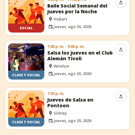
Compar
Baile Social Semanal del
Jueves por la Noche
Hobart
jueves, ago 20, 2026
SOCIAL
7:00 p. m. - 9:00 p. m.
Compar
Salsa los jueves en el Club
Alemán Tivoli
Windsor
jueves, ago 20, 2026
CLASE Y SOCIAL
7:30 p. m.
Compar
Jueves de Salsa en
Pontoon
Sídney
jueves, ago 20, 2026
CLASE Y SOCIAL