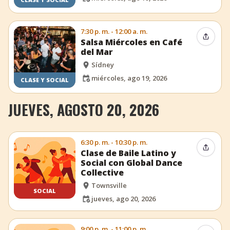
7:30 p. m. - 12:00 a. m.
Compar
Salsa Miércoles en Café
del Mar
Sídney
miércoles, ago 19, 2026
CLASE Y SOCIAL
JUEVES, AGOSTO 20, 2026
6:30 p. m. - 10:30 p. m.
Compar
Clase de Baile Latino y
Social con Global Dance
Collective
Townsville
SOCIAL
jueves, ago 20, 2026
9:00 p. m. - 11:00 p. m.