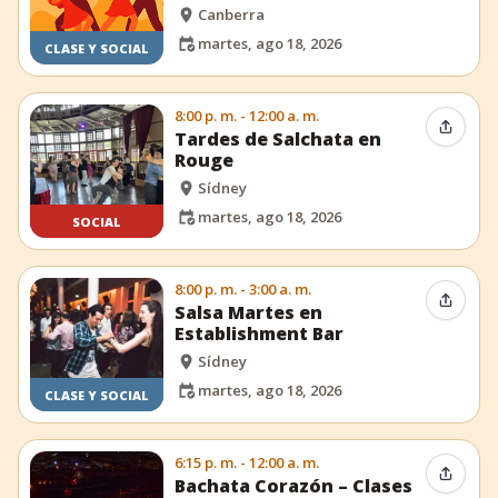
Canberra
martes, ago 18, 2026
CLASE Y SOCIAL
8:00 p. m. - 12:00 a. m.
Compar
Tardes de Salchata en
Rouge
Sídney
martes, ago 18, 2026
SOCIAL
8:00 p. m. - 3:00 a. m.
Compar
Salsa Martes en
Establishment Bar
Sídney
martes, ago 18, 2026
CLASE Y SOCIAL
6:15 p. m. - 12:00 a. m.
Compar
Bachata Corazón – Clases