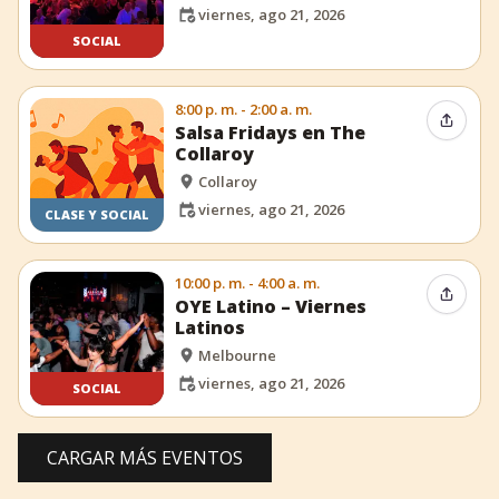
viernes, ago 21, 2026
SOCIAL
8:00 p. m. - 2:00 a. m.
Compar
Salsa Fridays en The
Collaroy
Collaroy
viernes, ago 21, 2026
CLASE Y SOCIAL
10:00 p. m. - 4:00 a. m.
Compar
OYE Latino – Viernes
Latinos
Melbourne
viernes, ago 21, 2026
SOCIAL
CARGAR MÁS EVENTOS