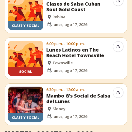
Compar
Clases de Salsa Cuban
Soul Gold Coast
Robina
lunes, ago 17, 2026
CLASE Y SOCIAL
6:00 p. m. - 10:00 p. m.
Compar
Lunes Latinos en The
Beach Hotel Townsville
Townsville
lunes, ago 17, 2026
SOCIAL
6:30 p. m. - 12:00 a. m.
Compar
Mambo G’s Social de Salsa
del Lunes
Sídney
lunes, ago 17, 2026
CLASE Y SOCIAL