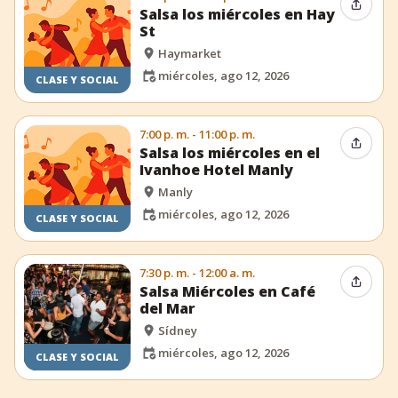
Compar
Salsa los miércoles en Hay
St
Haymarket
miércoles, ago 12, 2026
CLASE Y SOCIAL
7:00 p. m. - 11:00 p. m.
Compar
Salsa los miércoles en el
Ivanhoe Hotel Manly
Manly
miércoles, ago 12, 2026
CLASE Y SOCIAL
7:30 p. m. - 12:00 a. m.
Compar
Salsa Miércoles en Café
del Mar
Sídney
miércoles, ago 12, 2026
CLASE Y SOCIAL