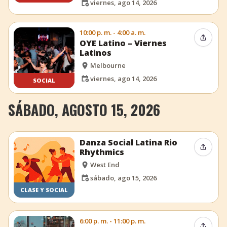
viernes, ago 14, 2026
10:00 p. m. - 4:00 a. m.
Compar
OYE Latino – Viernes
Latinos
Melbourne
viernes, ago 14, 2026
SOCIAL
SÁBADO, AGOSTO 15, 2026
Danza Social Latina Rio
Compar
Rhythmics
West End
sábado, ago 15, 2026
CLASE Y SOCIAL
6:00 p. m. - 11:00 p. m.