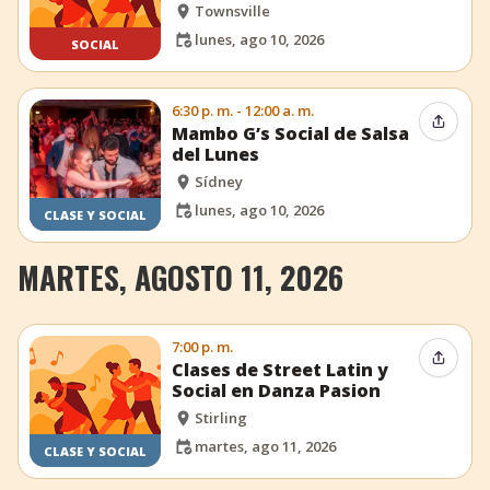
Townsville
lunes, ago 10, 2026
SOCIAL
6:30 p. m. - 12:00 a. m.
Compar
Mambo G’s Social de Salsa
del Lunes
Sídney
lunes, ago 10, 2026
CLASE Y SOCIAL
MARTES, AGOSTO 11, 2026
7:00 p. m.
Compar
Clases de Street Latin y
Social en Danza Pasion
Stirling
martes, ago 11, 2026
CLASE Y SOCIAL