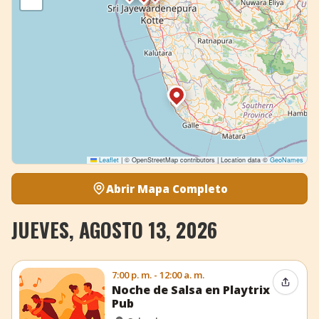
Leaflet
|
© OpenStreetMap contributors | Location data ©
GeoNames
Abrir Mapa Completo
JUEVES, AGOSTO 13, 2026
7:00 p. m. - 12:00 a. m.
Compar
Noche de Salsa en Playtrix
Pub