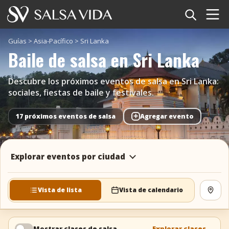
Inicio
Guías
>
Asia-Pacífico
>
Sri Lanka
Baile de salsa en Sri Lanka
Eventos
Descubre los próximos eventos de salsa en Sri Lanka:
Noticias
sociales, fiestas de baile y festivales.
Artículos
+
17 próximos eventos de salsa
Agregar evento
Videos
Explorar eventos por ciudad
Glosario
Tienda
Vista de lista
Vista de calendario
Ver 
TuneTempo
Mostrar clases de salsa
Explorar clases
→