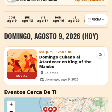
+
Añadir evento
DOM
JUE
VIE
DOM
JUE
VIE
FECHA
ago 9
ago 13
ago 14
ago 16
ago 20
ago 21
DOMINGO, AGOSTO 9, 2026 (HOY)
5:00 p. m. - 12:00 a. m.
Compar
Domingo Cubano al
Atardecer en King of the
Mambo
Colombo
SOCIAL
domingo, ago 9, 2026
Eventos Cerca De Ti
+
−