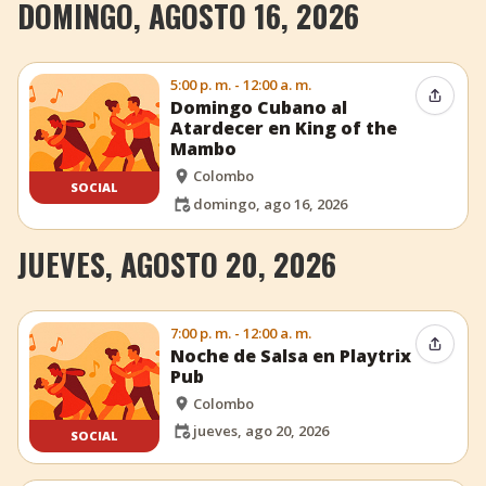
DOMINGO, AGOSTO 16, 2026
5:00 p. m. - 12:00 a. m.
Compar
Domingo Cubano al
Atardecer en King of the
Mambo
Colombo
SOCIAL
domingo, ago 16, 2026
JUEVES, AGOSTO 20, 2026
7:00 p. m. - 12:00 a. m.
Compar
Noche de Salsa en Playtrix
Pub
Colombo
jueves, ago 20, 2026
SOCIAL