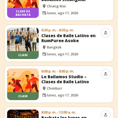
Chiang Mai
CLASE DE
lunes, ago 17, 2026
BACHATA
6:30 p. m. - 8:30 p. m.
Compar
Clases de Baile Latino en
RumPuree Asoke
Bangkok
lunes, ago 17, 2026
CLASE
6:00 p. m. - 8:00 p. m.
Compar
Lo Bailamos Studio –
Clases de Baile Latino
Chonburi
lunes, ago 17, 2026
CLASE
8:00 p. m. - 12:00 a. m.
Compar
Bachata los lunes en