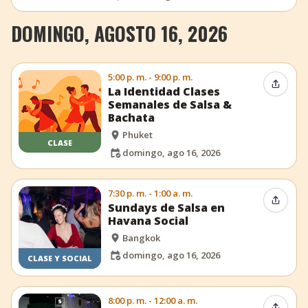
DOMINGO, AGOSTO 16, 2026
5:00 p. m. - 9:00 p. m.
Compar
La Identidad Clases
Semanales de Salsa &
Bachata
Phuket
CLASE
domingo, ago 16, 2026
7:30 p. m. - 1:00 a. m.
Compar
Sundays de Salsa en
Havana Social
Bangkok
domingo, ago 16, 2026
CLASE Y SOCIAL
8:00 p. m. - 12:00 a. m.