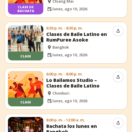
Chiang Mai
CLASE DE
lunes, ago 10, 2026
BACHATA
6:30 p. m. - 8:30 p. m.
Compar
Clases de Baile Latino en
RumPuree Asoke
Bangkok
lunes, ago 10, 2026
CLASE
6:00 p. m. - 8:00 p. m.
Compar
Lo Bailamos Studio –
Clases de Baile Latino
Chonburi
lunes, ago 10, 2026
CLASE
8:00 p. m. - 12:00 a. m.
Compar
Bachata los lunes en
Bangkok