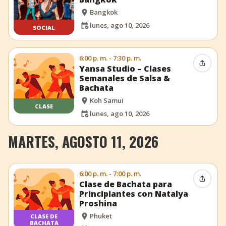
Bangkok
lunes, ago 10, 2026
SOCIAL
6:00 p. m. - 7:30 p. m.
Compar
Yansa Studio – Clases
Semanales de Salsa &
Bachata
Koh Samui
CLASE
lunes, ago 10, 2026
MARTES, AGOSTO 11, 2026
6:00 p. m. - 7:00 p. m.
Compar
Clase de Bachata para
Principiantes con Natalya
Proshina
Phuket
CLASE DE
BACHATA