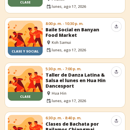
CLASE
lunes, ago 17, 2026
8:00 p. m. - 10:30 p. m.
Compar
Baile Social en Banyan
Food Market
Koh Samui
lunes, ago 17, 2026
CLASE Y SOCIAL
5:30 p. m. - 7:00 p. m.
Compar
Taller de Danza Latina &
Salsa el lunes en Hua Hin
Dancesport
Hua Hin
CLASE
lunes, ago 17, 2026
6:30 p. m. - 8:40 p. m.
Compar
Clases de Bachata por
Bailamos Chiangmai