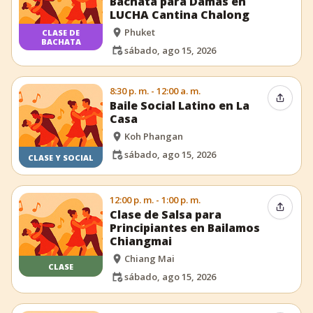
Bachata para Damas en
LUCHA Cantina Chalong
Phuket
CLASE DE
BACHATA
sábado, ago 15, 2026
8:30 p. m. - 12:00 a. m.
Compar
Baile Social Latino en La
Casa
Koh Phangan
sábado, ago 15, 2026
CLASE Y SOCIAL
12:00 p. m. - 1:00 p. m.
Compar
Clase de Salsa para
Principiantes en Bailamos
Chiangmai
Chiang Mai
CLASE
sábado, ago 15, 2026