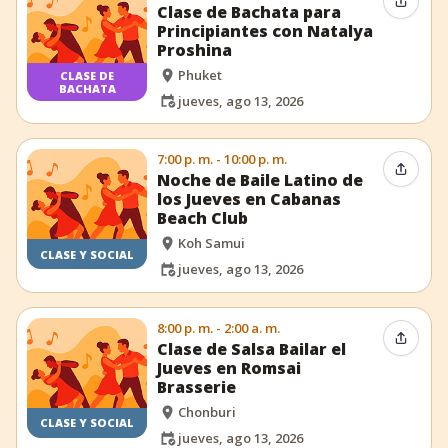
Compar
Clase de Bachata para
Principiantes con Natalya
Proshina
Phuket
CLASE DE
BACHATA
jueves, ago 13, 2026
7:00 p. m. - 10:00 p. m.
Compar
Noche de Baile Latino de
los Jueves en Cabanas
Beach Club
Koh Samui
CLASE Y SOCIAL
jueves, ago 13, 2026
8:00 p. m. - 2:00 a. m.
Compar
Clase de Salsa Bailar el
Jueves en Romsai
Brasserie
Chonburi
CLASE Y SOCIAL
jueves, ago 13, 2026