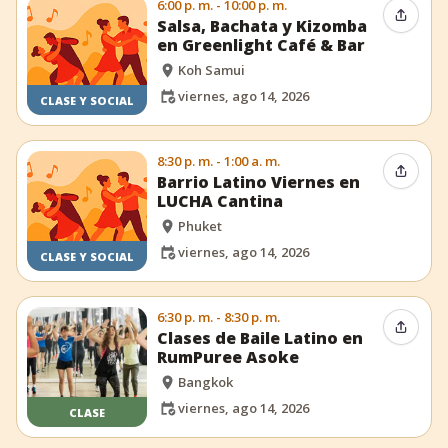
6:00 p. m. - 10:00 p. m.
Compar
Salsa, Bachata y Kizomba
en Greenlight Café & Bar
Koh Samui
viernes, ago 14, 2026
CLASE Y SOCIAL
8:30 p. m. - 1:00 a. m.
Compar
Barrio Latino Viernes en
LUCHA Cantina
Phuket
viernes, ago 14, 2026
CLASE Y SOCIAL
6:30 p. m. - 8:30 p. m.
Compar
Clases de Baile Latino en
RumPuree Asoke
Bangkok
viernes, ago 14, 2026
CLASE