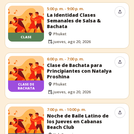
5:00 p. m. - 9:00 p. m.
Compar
La Identidad Clases
Semanales de Salsa &
Bachata
Phuket
CLASE
jueves, ago 20, 2026
6:00 p. m. - 7:00 p. m.
Compar
Clase de Bachata para
Principiantes con Natalya
Proshina
Phuket
CLASE DE
BACHATA
jueves, ago 20, 2026
7:00 p. m. - 10:00 p. m.
Compar
Noche de Baile Latino de
los Jueves en Cabanas
Beach Club