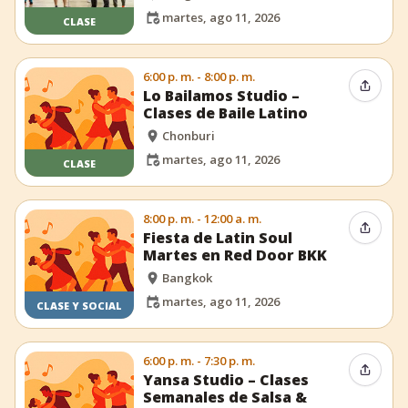
martes, ago 11, 2026
CLASE
6:00 p. m. - 8:00 p. m.
Compar
Lo Bailamos Studio –
Clases de Baile Latino
Chonburi
martes, ago 11, 2026
CLASE
8:00 p. m. - 12:00 a. m.
Compar
Fiesta de Latin Soul
Martes en Red Door BKK
Bangkok
martes, ago 11, 2026
CLASE Y SOCIAL
6:00 p. m. - 7:30 p. m.
Compar
Yansa Studio – Clases
Semanales de Salsa &