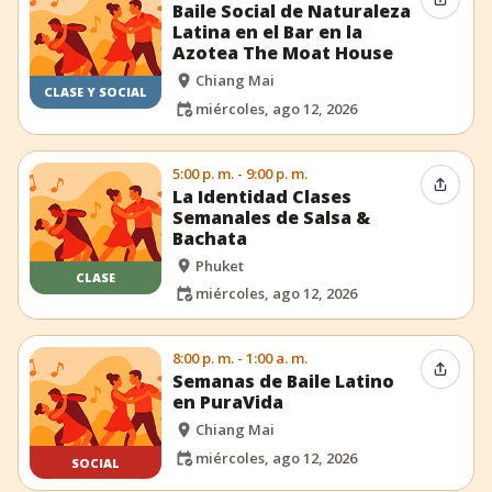
Compar
Baile Social de Naturaleza
Latina en el Bar en la
Azotea The Moat House
Chiang Mai
CLASE Y SOCIAL
miércoles, ago 12, 2026
5:00 p. m. - 9:00 p. m.
Compar
La Identidad Clases
Semanales de Salsa &
Bachata
Phuket
CLASE
miércoles, ago 12, 2026
8:00 p. m. - 1:00 a. m.
Compar
Semanas de Baile Latino
en PuraVida
Chiang Mai
miércoles, ago 12, 2026
SOCIAL