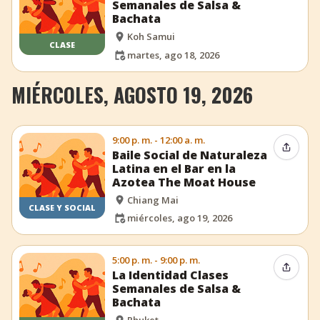
Semanales de Salsa &
Bachata
Koh Samui
CLASE
martes, ago 18, 2026
MIÉRCOLES, AGOSTO 19, 2026
9:00 p. m. - 12:00 a. m.
Compar
Baile Social de Naturaleza
Latina en el Bar en la
Azotea The Moat House
Chiang Mai
CLASE Y SOCIAL
miércoles, ago 19, 2026
5:00 p. m. - 9:00 p. m.
Compar
La Identidad Clases
Semanales de Salsa &
Bachata