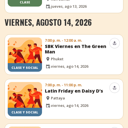
CLASE
jueves, ago 13, 2026
VIERNES, AGOSTO 14, 2026
7:00 p. m. - 12:00 a. m.
Compar
SBK Viernes en The Green
Man
Phuket
viernes, ago 14, 2026
CLASE Y SOCIAL
7:00 p. m. - 11:00 p. m.
Compar
Latin Friday en Daisy D’s
Pattaya
viernes, ago 14, 2026
CLASE Y SOCIAL