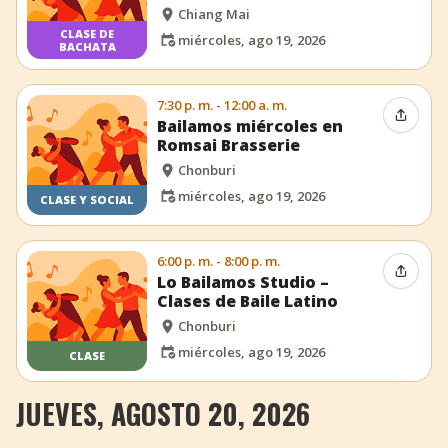
Chiang Mai
CLASE DE
miércoles, ago 19, 2026
BACHATA
7:30 p. m. - 12:00 a. m.
Compar
Bailamos miércoles en
Romsai Brasserie
Chonburi
miércoles, ago 19, 2026
CLASE Y SOCIAL
6:00 p. m. - 8:00 p. m.
Compar
Lo Bailamos Studio –
Clases de Baile Latino
Chonburi
miércoles, ago 19, 2026
CLASE
JUEVES, AGOSTO 20, 2026