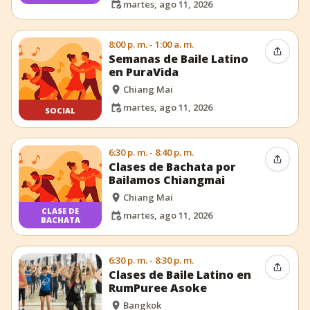
martes, ago 11, 2026
8:00 p. m. - 1:00 a. m.
Compar
Semanas de Baile Latino
en PuraVida
Chiang Mai
martes, ago 11, 2026
SOCIAL
6:30 p. m. - 8:40 p. m.
Compar
Clases de Bachata por
Bailamos Chiangmai
Chiang Mai
CLASE DE
martes, ago 11, 2026
BACHATA
6:30 p. m. - 8:30 p. m.
Compar
Clases de Baile Latino en
RumPuree Asoke
Bangkok