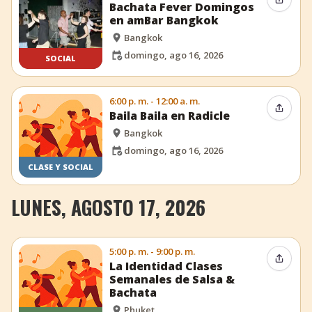
Compar
Bachata Fever Domingos
en amBar Bangkok
Bangkok
domingo, ago 16, 2026
SOCIAL
6:00 p. m. - 12:00 a. m.
Compar
Baila Baila en Radicle
Bangkok
domingo, ago 16, 2026
CLASE Y SOCIAL
LUNES, AGOSTO 17, 2026
5:00 p. m. - 9:00 p. m.
Compar
La Identidad Clases
Semanales de Salsa &
Bachata
Phuket