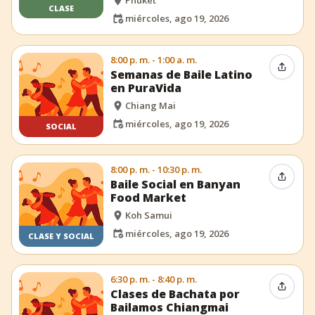
Phuket
CLASE
miércoles, ago 19, 2026
8:00 p. m. - 1:00 a. m.
Compar
Semanas de Baile Latino
en PuraVida
Chiang Mai
miércoles, ago 19, 2026
SOCIAL
8:00 p. m. - 10:30 p. m.
Compar
Baile Social en Banyan
Food Market
Koh Samui
miércoles, ago 19, 2026
CLASE Y SOCIAL
6:30 p. m. - 8:40 p. m.
Compar
Clases de Bachata por
Bailamos Chiangmai