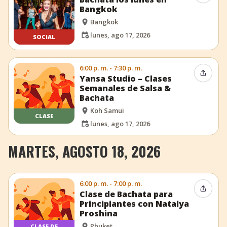
Bangkok
Bangkok
lunes, ago 17, 2026
SOCIAL
6:00 p. m. - 7:30 p. m.
Compar
Yansa Studio – Clases
Semanales de Salsa &
Bachata
Koh Samui
CLASE
lunes, ago 17, 2026
MARTES, AGOSTO 18, 2026
6:00 p. m. - 7:00 p. m.
Compar
Clase de Bachata para
Principiantes con Natalya
Proshina
Phuket
CLASE DE