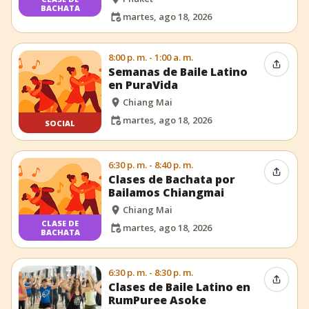
BACHATA
martes, ago 18, 2026
8:00 p. m. - 1:00 a. m.
Compar
Semanas de Baile Latino
en PuraVida
Chiang Mai
martes, ago 18, 2026
SOCIAL
6:30 p. m. - 8:40 p. m.
Compar
Clases de Bachata por
Bailamos Chiangmai
Chiang Mai
CLASE DE
martes, ago 18, 2026
BACHATA
6:30 p. m. - 8:30 p. m.
Compar
Clases de Baile Latino en
RumPuree Asoke