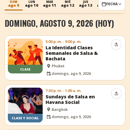
DOM
LUN
MAR
MIÉ
JUE
VIE
SÁB
FECHA
ago 9
ago 10
ago 11
ago 12
ago 13
ago 14
ago 15
+
Añadir evento
DOMINGO, AGOSTO 9, 2026 (HOY)
5:00 p. m. - 9:00 p. m.
Compar
La Identidad Clases
Semanales de Salsa &
Bachata
Phuket
CLASE
domingo, ago 9, 2026
7:30 p. m. - 1:00 a. m.
Compar
Sundays de Salsa en
Havana Social
Bangkok
domingo, ago 9, 2026
CLASE Y SOCIAL