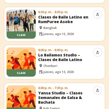
6:30 p. m. - 8:30 p. m.
Compar
Clases de Baile Latino en
RumPuree Asoke
Bangkok
jueves, ago 13, 2026
CLASE
6:00 p. m. - 8:00 p. m.
Compar
Lo Bailamos Studio –
Clases de Baile Latino
Chonburi
jueves, ago 13, 2026
CLASE
6:00 p. m. - 7:30 p. m.
Compar
Yansa Studio – Clases
Semanales de Salsa &
Bachata
Koh Samui