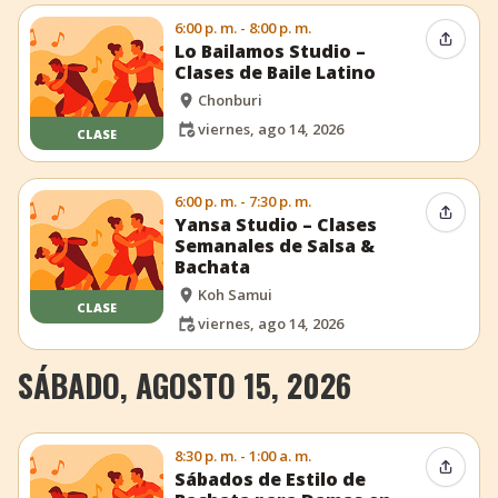
6:00 p. m. - 8:00 p. m.
Compar
Lo Bailamos Studio –
Clases de Baile Latino
Chonburi
viernes, ago 14, 2026
CLASE
6:00 p. m. - 7:30 p. m.
Compar
Yansa Studio – Clases
Semanales de Salsa &
Bachata
Koh Samui
CLASE
viernes, ago 14, 2026
SÁBADO, AGOSTO 15, 2026
8:30 p. m. - 1:00 a. m.
Compar
Sábados de Estilo de