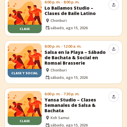
6:00 p. m. - 8:00 p. m.
Compar
Lo Bailamos Studio –
Clases de Baile Latino
Chonburi
sábado, ago 15, 2026
CLASE
8:00 p. m. - 12:00 a. m.
Compar
Salsa en la Playa – Sábado
de Bachata & Social en
Romsai Brasserie
Chonburi
CLASE Y SOCIAL
sábado, ago 15, 2026
6:00 p. m. - 7:30 p. m.
Compar
Yansa Studio – Clases
Semanales de Salsa &
Bachata
Koh Samui
CLASE
sábado, ago 15, 2026