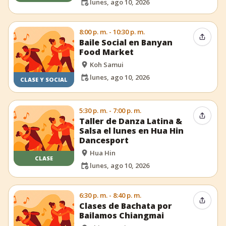
lunes, ago 10, 2026
8:00 p. m. - 10:30 p. m.
Compar
Baile Social en Banyan
Food Market
Koh Samui
lunes, ago 10, 2026
CLASE Y SOCIAL
5:30 p. m. - 7:00 p. m.
Compar
Taller de Danza Latina &
Salsa el lunes en Hua Hin
Dancesport
Hua Hin
CLASE
lunes, ago 10, 2026
6:30 p. m. - 8:40 p. m.
Compar
Clases de Bachata por
Bailamos Chiangmai