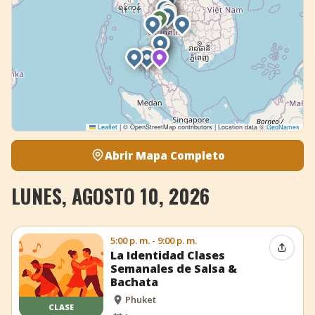
Leaflet
|
© OpenStreetMap contributors | Location data ©
GeoNames
Abrir Mapa Completo
LUNES, AGOSTO 10, 2026
5:00 p. m. - 9:00 p. m.
Compar
La Identidad Clases
Semanales de Salsa &
Bachata
Phuket
CLASE