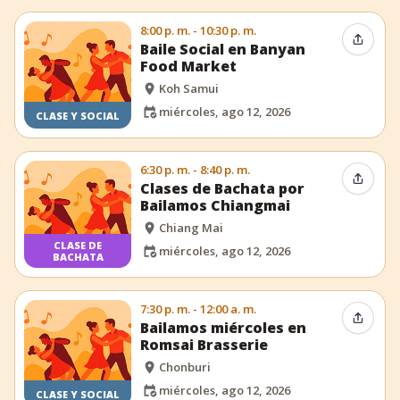
8:00 p. m. - 10:30 p. m.
Compar
Baile Social en Banyan
Food Market
Koh Samui
miércoles, ago 12, 2026
CLASE Y SOCIAL
6:30 p. m. - 8:40 p. m.
Compar
Clases de Bachata por
Bailamos Chiangmai
Chiang Mai
CLASE DE
miércoles, ago 12, 2026
BACHATA
7:30 p. m. - 12:00 a. m.
Compar
Bailamos miércoles en
Romsai Brasserie
Chonburi
miércoles, ago 12, 2026
CLASE Y SOCIAL