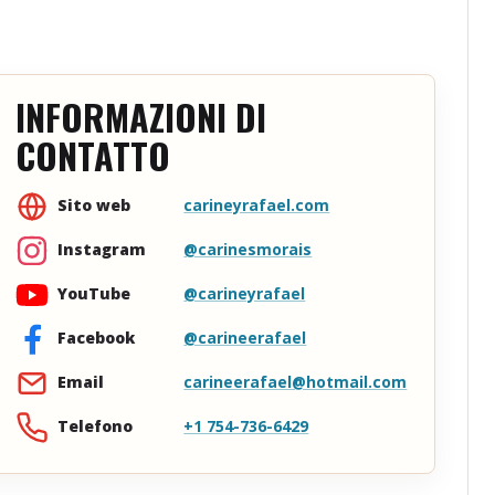
INFORMAZIONI DI
CONTATTO
carineyrafael.com
Sito web
@carinesmorais
Instagram
@carineyrafael
YouTube
@carineerafael
Facebook
carineerafael@hotmail.com
Email
+1 754-736-6429
Telefono