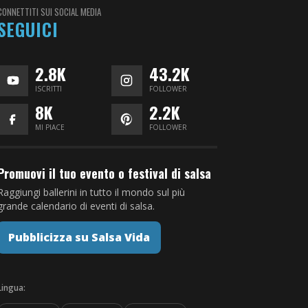
CONNETTITI SUI SOCIAL MEDIA
SEGUICI
2.8K
43.2K
ISCRITTI
FOLLOWER
8K
2.2K
MI PIACE
FOLLOWER
Promuovi il tuo evento o festival di salsa
Raggiungi ballerini in tutto il mondo sul più
grande calendario di eventi di salsa.
Pubblicizza su Salsa Vida
Lingua: