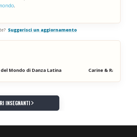
l mondo
.
te?
Suggerisci un aggiornamento
a del Mondo di Danza Latina
Carine & Rafael balla
TRI INSEGNANTI