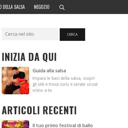
O DELLA SALSA
NEGOZIO
Cerca
CERCA
INIZIA DA QUI
Guida alla salsa
Impara le basi della salsa, scopri
gli stili e trova corsi e serate social
vicino a te.
ARTICOLI RECENTI
Il tuo primo festival di ballo