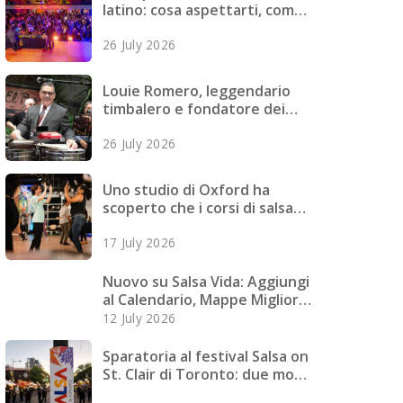
latino: cosa aspettarti, come
prepararti e cosa portare
26 July 2026
Louie Romero, leggendario
timbalero e fondatore dei
Mazacote, è deceduto
26 July 2026
Uno studio di Oxford ha
scoperto che i corsi di salsa
riducono i sintomi depressivi
17 July 2026
nei giovani adulti
Nuovo su Salsa Vida: Aggiungi
al Calendario, Mappe Migliori,
Pagine Più Veloci e Altro
12 July 2026
Sparatoria al festival Salsa on
St. Clair di Toronto: due morti
e quattro feriti