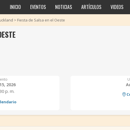
INICIO
EVENTOS
NOTICIAS
ARTÍCULOS
VIDEOS
uckland
>
Fiesta de Salsa en el Oeste
OESTE
ento
U
15, 2026
A
:30 p. m.
C
alendario