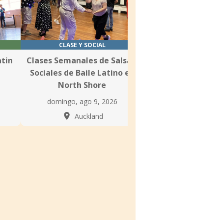
CLASE Y SOCIAL
CLASE
atin
Clases Semanales de Salsa y
Lecciones de Sals
Sociales de Baile Latino en
Dance N
North Shore
lunes, ago 10,
domingo, ago 9, 2026
Auckla
Auckland