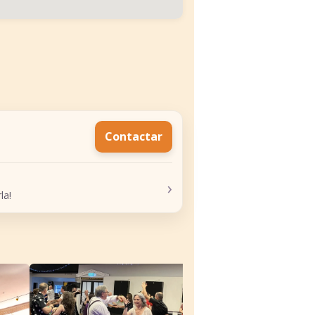
Contactar
›
la!