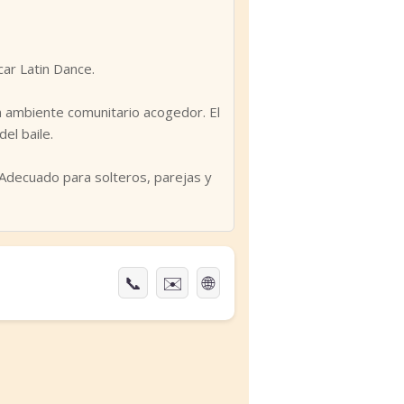
›
ar Latin Dance.
un ambiente comunitario acogedor. El
el baile.
 Adecuado para solteros, parejas y
📞
✉️
🌐