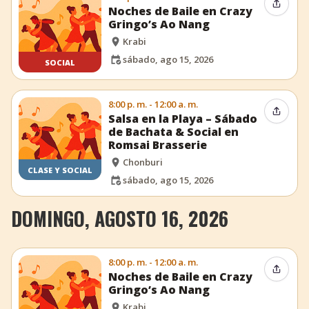
Compar
Noches de Baile en Crazy
Gringo’s Ao Nang
Krabi
sábado, ago 15, 2026
SOCIAL
8:00 p. m. - 12:00 a. m.
Compar
Salsa en la Playa – Sábado
de Bachata & Social en
Romsai Brasserie
Chonburi
CLASE Y SOCIAL
sábado, ago 15, 2026
DOMINGO, AGOSTO 16, 2026
8:00 p. m. - 12:00 a. m.
Compar
Noches de Baile en Crazy
Gringo’s Ao Nang
Krabi