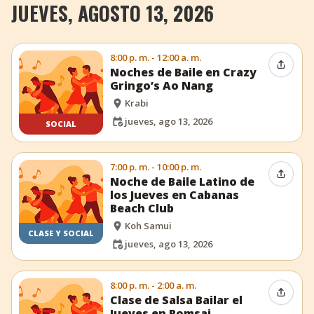
JUEVES, AGOSTO 13, 2026
8:00 p. m. - 12:00 a. m.
Compar
Noches de Baile en Crazy
Gringo’s Ao Nang
Krabi
jueves, ago 13, 2026
SOCIAL
7:00 p. m. - 10:00 p. m.
Compar
Noche de Baile Latino de
los Jueves en Cabanas
Beach Club
Koh Samui
CLASE Y SOCIAL
jueves, ago 13, 2026
8:00 p. m. - 2:00 a. m.
Compar
Clase de Salsa Bailar el
Jueves en Romsai