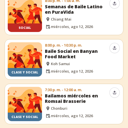
8:00 p. m. - 1:00 a. m.
Compar
Semanas de Baile Latino
en PuraVida
Chiang Mai
miércoles, ago 12, 2026
SOCIAL
8:00 p. m. - 10:30 p. m.
Compar
Baile Social en Banyan
Food Market
Koh Samui
miércoles, ago 12, 2026
CLASE Y SOCIAL
7:30 p. m. - 12:00 a. m.
Compar
Bailamos miércoles en
Romsai Brasserie
Chonburi
miércoles, ago 12, 2026
CLASE Y SOCIAL