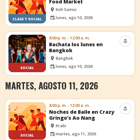
Food Market
Koh Samui
lunes, ago 10, 2026
CLASE Y SOCIAL
8:00 p. m. - 12:00 a. m.
Compar
Bachata los lunes en
Bangkok
Bangkok
lunes, ago 10, 2026
SOCIAL
MARTES, AGOSTO 11, 2026
8:00 p. m. - 12:00 a. m.
Compar
Noches de Baile en Crazy
Gringo’s Ao Nang
Krabi
martes, ago 11, 2026
SOCIAL