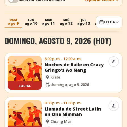
+
Añadir evento
DOM
LUN
MAR
MIÉ
JUE
VIE
SÁB
FECHA
ago 9
ago 10
ago 11
ago 12
ago 13
ago 14
ago 15
DOMINGO, AGOSTO 9, 2026 (HOY)
8:00 p. m. - 12:00 a. m.
Compar
Noches de Baile en Crazy
Gringo’s Ao Nang
Krabi
domingo, ago 9, 2026
SOCIAL
8:00 p. m. - 11:00 p. m.
Compar
Llamada de Street Latin
en One Nimman
Chiang Mai