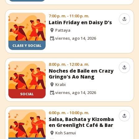
7:00 p. m. - 11:00 p. m.
Compar
Latin Friday en Daisy D’s
Pattaya
viernes, ago 14, 2026
CLASE Y SOCIAL
8:00 p. m. - 12:00 a. m.
Compar
Noches de Baile en Crazy
Gringo’s Ao Nang
Krabi
viernes, ago 14, 2026
SOCIAL
6:00 p. m. - 10:00 p. m.
Compar
Salsa, Bachata y Kizomba
en Greenlight Café & Bar
Koh Samui