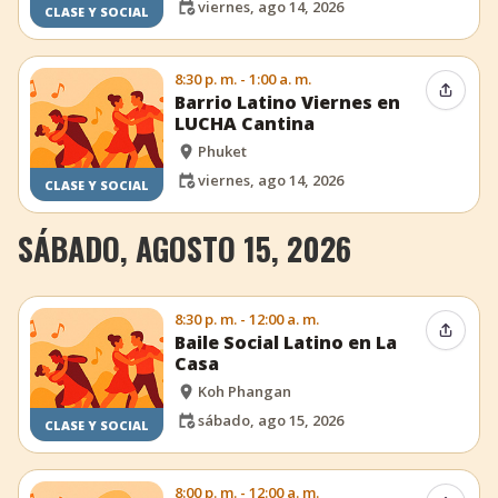
viernes, ago 14, 2026
CLASE Y SOCIAL
8:30 p. m. - 1:00 a. m.
Compar
Barrio Latino Viernes en
LUCHA Cantina
Phuket
viernes, ago 14, 2026
CLASE Y SOCIAL
SÁBADO, AGOSTO 15, 2026
8:30 p. m. - 12:00 a. m.
Compar
Baile Social Latino en La
Casa
Koh Phangan
sábado, ago 15, 2026
CLASE Y SOCIAL
8:00 p. m. - 12:00 a. m.