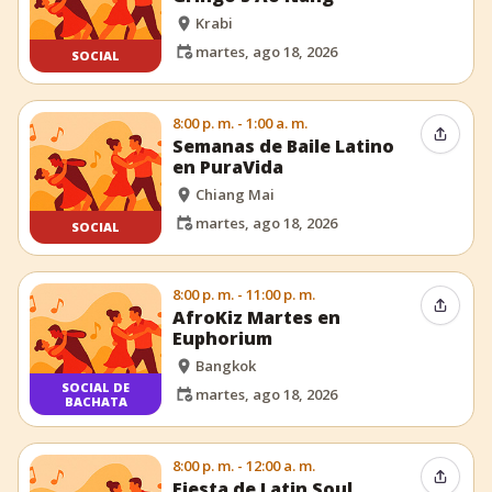
Krabi
martes, ago 18, 2026
SOCIAL
8:00 p. m. - 1:00 a. m.
Compar
Semanas de Baile Latino
en PuraVida
Chiang Mai
martes, ago 18, 2026
SOCIAL
8:00 p. m. - 11:00 p. m.
Compar
AfroKiz Martes en
Euphorium
Bangkok
SOCIAL DE
martes, ago 18, 2026
BACHATA
8:00 p. m. - 12:00 a. m.
Compar
Fiesta de Latin Soul