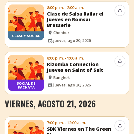
8:00 p. m. - 2:00 a. m.
Compar
Clase de Salsa Bailar el
Jueves en Romsai
Brasserie
Chonburi
CLASE Y SOCIAL
jueves, ago 20, 2026
8:00 p. m. - 1:00 a. m.
Compar
Kizomba Connection
Jueves en Saint of Salt
Bangkok
SOCIAL DE
jueves, ago 20, 2026
BACHATA
VIERNES, AGOSTO 21, 2026
7:00 p. m. - 12:00 a. m.
Compar
SBK Viernes en The Green