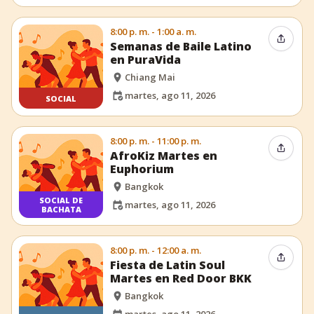
8:00 p. m. - 1:00 a. m.
Compar
Semanas de Baile Latino
en PuraVida
Chiang Mai
martes, ago 11, 2026
SOCIAL
8:00 p. m. - 11:00 p. m.
Compar
AfroKiz Martes en
Euphorium
Bangkok
SOCIAL DE
martes, ago 11, 2026
BACHATA
8:00 p. m. - 12:00 a. m.
Compar
Fiesta de Latin Soul
Martes en Red Door BKK
Bangkok