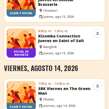
Brasserie
Chonburi
CLASE Y SOCIAL
jueves, ago 13, 2026
8:00 p. m. - 1:00 a. m.
Compar
Kizomba Connection
Jueves en Saint of Salt
Bangkok
SOCIAL DE
jueves, ago 13, 2026
BACHATA
VIERNES, AGOSTO 14, 2026
7:00 p. m. - 12:00 a. m.
Compar
SBK Viernes en The Green
Man
Phuket
viernes, ago 14, 2026
CLASE Y SOCIAL