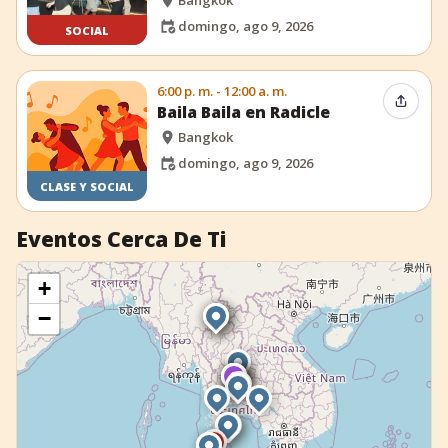
Bangkok
domingo, ago 9, 2026
SOCIAL
6:00 p. m. - 12:00 a. m.
Compar
Baila Baila en Radicle
Bangkok
domingo, ago 9, 2026
CLASE Y SOCIAL
Eventos Cerca De Ti
+
−