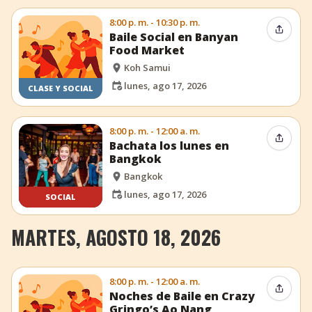
8:00 p. m. - 10:30 p. m.
Compar
Baile Social en Banyan
Food Market
Koh Samui
lunes, ago 17, 2026
CLASE Y SOCIAL
8:00 p. m. - 12:00 a. m.
Compar
Bachata los lunes en
Bangkok
Bangkok
lunes, ago 17, 2026
SOCIAL
MARTES, AGOSTO 18, 2026
8:00 p. m. - 12:00 a. m.
Compar
Noches de Baile en Crazy
Gringo’s Ao Nang