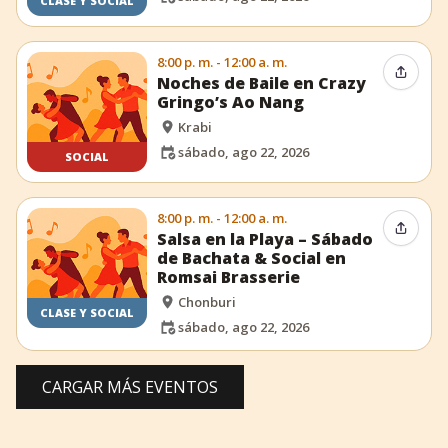
CLASE Y SOCIAL
8:00 p. m. - 12:00 a. m.
Compar
Noches de Baile en Crazy
Gringo’s Ao Nang
Krabi
sábado, ago 22, 2026
SOCIAL
8:00 p. m. - 12:00 a. m.
Compar
Salsa en la Playa – Sábado
de Bachata & Social en
Romsai Brasserie
Chonburi
CLASE Y SOCIAL
sábado, ago 22, 2026
CARGAR MÁS EVENTOS