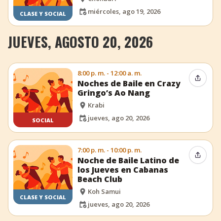
miércoles, ago 19, 2026
CLASE Y SOCIAL
JUEVES, AGOSTO 20, 2026
8:00 p. m. - 12:00 a. m.
Compar
Noches de Baile en Crazy
Gringo’s Ao Nang
Krabi
jueves, ago 20, 2026
SOCIAL
7:00 p. m. - 10:00 p. m.
Compar
Noche de Baile Latino de
los Jueves en Cabanas
Beach Club
Koh Samui
CLASE Y SOCIAL
jueves, ago 20, 2026