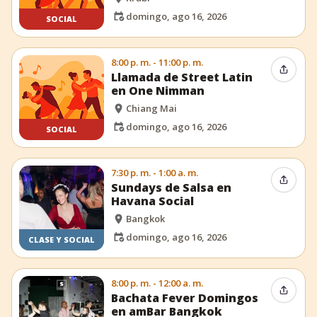
domingo, ago 16, 2026
SOCIAL
8:00 p. m. - 11:00 p. m.
Compar
Llamada de Street Latin
en One Nimman
Chiang Mai
domingo, ago 16, 2026
SOCIAL
7:30 p. m. - 1:00 a. m.
Compar
Sundays de Salsa en
Havana Social
Bangkok
domingo, ago 16, 2026
CLASE Y SOCIAL
8:00 p. m. - 12:00 a. m.
Compar
Bachata Fever Domingos
en amBar Bangkok