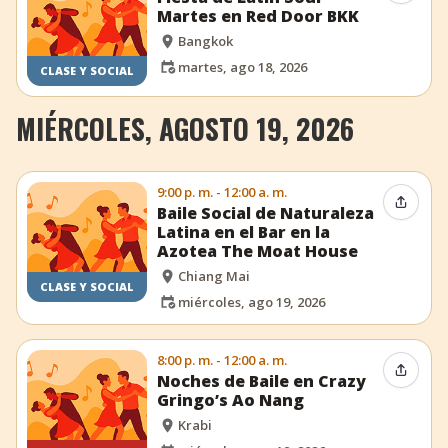
Martes en Red Door BKK
Bangkok
martes, ago 18, 2026
CLASE Y SOCIAL
MIÉRCOLES, AGOSTO 19, 2026
9:00 p. m. - 12:00 a. m.
Compar
Baile Social de Naturaleza
Latina en el Bar en la
Azotea The Moat House
Chiang Mai
CLASE Y SOCIAL
miércoles, ago 19, 2026
8:00 p. m. - 12:00 a. m.
Compar
Noches de Baile en Crazy
Gringo’s Ao Nang
Krabi