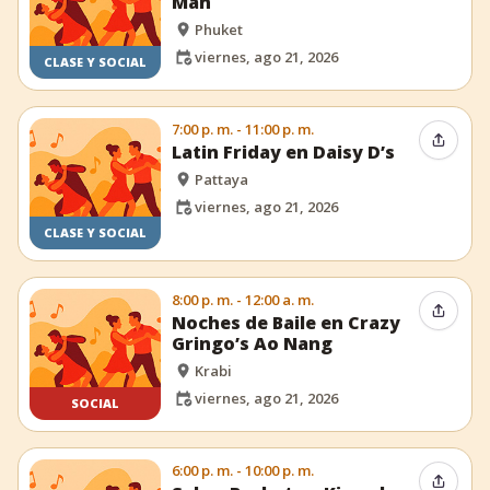
Man
Phuket
viernes, ago 21, 2026
CLASE Y SOCIAL
7:00 p. m. - 11:00 p. m.
Compar
Latin Friday en Daisy D’s
Pattaya
viernes, ago 21, 2026
CLASE Y SOCIAL
8:00 p. m. - 12:00 a. m.
Compar
Noches de Baile en Crazy
Gringo’s Ao Nang
Krabi
viernes, ago 21, 2026
SOCIAL
6:00 p. m. - 10:00 p. m.
Compar