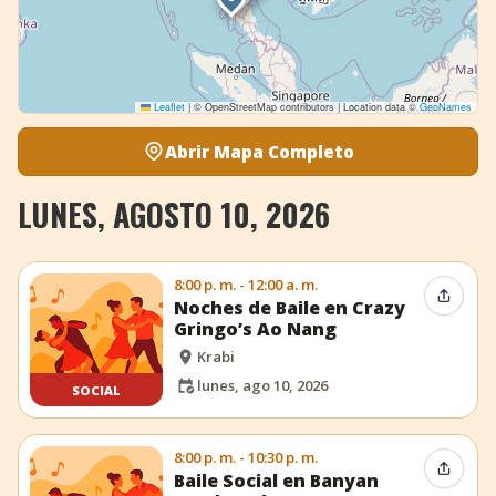
Leaflet
|
© OpenStreetMap contributors | Location data ©
GeoNames
Abrir Mapa Completo
LUNES, AGOSTO 10, 2026
8:00 p. m. - 12:00 a. m.
Compar
Noches de Baile en Crazy
Gringo’s Ao Nang
Krabi
lunes, ago 10, 2026
SOCIAL
8:00 p. m. - 10:30 p. m.
Compar
Baile Social en Banyan