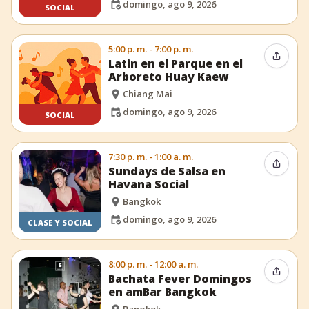
domingo, ago 9, 2026
SOCIAL
5:00 p. m. - 7:00 p. m.
Compar
Latin en el Parque en el
Arboreto Huay Kaew
Chiang Mai
domingo, ago 9, 2026
SOCIAL
7:30 p. m. - 1:00 a. m.
Compar
Sundays de Salsa en
Havana Social
Bangkok
domingo, ago 9, 2026
CLASE Y SOCIAL
8:00 p. m. - 12:00 a. m.
Compar
Bachata Fever Domingos
en amBar Bangkok