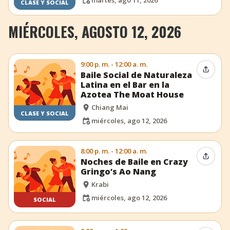
martes, ago 11, 2026
CLASE Y SOCIAL
MIÉRCOLES, AGOSTO 12, 2026
9:00 p. m. - 12:00 a. m.
Compar
Baile Social de Naturaleza
Latina en el Bar en la
Azotea The Moat House
Chiang Mai
CLASE Y SOCIAL
miércoles, ago 12, 2026
8:00 p. m. - 12:00 a. m.
Compar
Noches de Baile en Crazy
Gringo’s Ao Nang
Krabi
miércoles, ago 12, 2026
SOCIAL