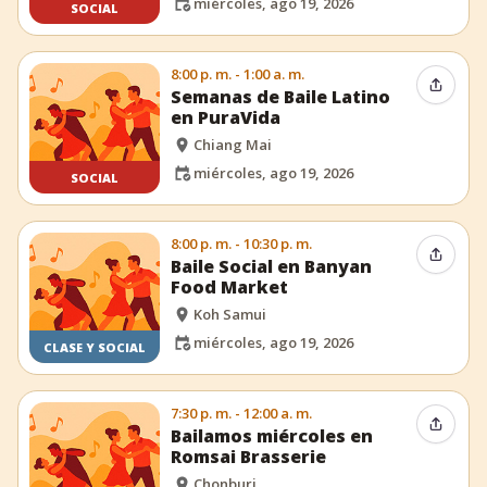
miércoles, ago 19, 2026
SOCIAL
8:00 p. m. - 1:00 a. m.
Compar
Semanas de Baile Latino
en PuraVida
Chiang Mai
miércoles, ago 19, 2026
SOCIAL
8:00 p. m. - 10:30 p. m.
Compar
Baile Social en Banyan
Food Market
Koh Samui
miércoles, ago 19, 2026
CLASE Y SOCIAL
7:30 p. m. - 12:00 a. m.
Compar
Bailamos miércoles en
Romsai Brasserie
Chonburi