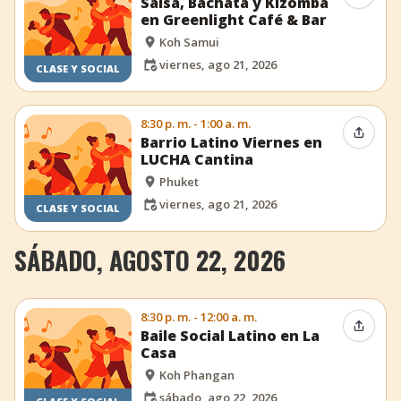
Salsa, Bachata y Kizomba
en Greenlight Café & Bar
Koh Samui
viernes, ago 21, 2026
CLASE Y SOCIAL
8:30 p. m. - 1:00 a. m.
Compar
Barrio Latino Viernes en
LUCHA Cantina
Phuket
viernes, ago 21, 2026
CLASE Y SOCIAL
SÁBADO, AGOSTO 22, 2026
8:30 p. m. - 12:00 a. m.
Compar
Baile Social Latino en La
Casa
Koh Phangan
sábado, ago 22, 2026