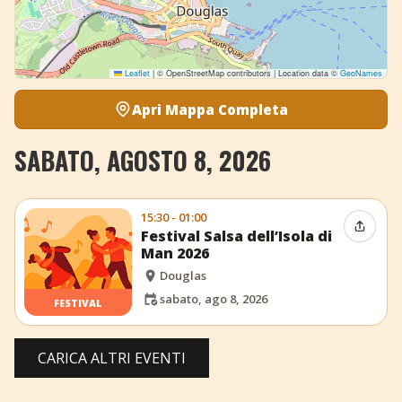
Leaflet
|
© OpenStreetMap contributors | Location data ©
GeoNames
Apri Mappa Completa
SABATO, AGOSTO 8, 2026
15:30 - 01:00
Condiv
Festival Salsa dell’Isola di
Man 2026
Douglas
sabato, ago 8, 2026
FESTIVAL
CARICA ALTRI EVENTI